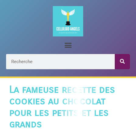
La fameuse recette des
cookies au chocolat
pour les petits et les
grands