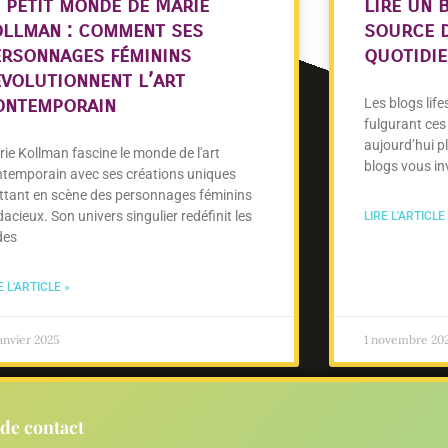
e petit monde de Marie
Lire un 
ollman : comment ses
source d
ersonnages féminins
quotidi
évolutionnent l’art
ontemporain
Les blogs lif
fulgurant ces
aujourd’hui p
ie Kollman fascine le monde de l'art
blogs vous inv
ntemporain avec ses créations uniques
ttant en scène des personnages féminins
acieux. Son univers singulier redéfinit les
LIRE L'ARTICLE
des
E L'ARTICLE »
janvier 2025
1 novembre 20
de contact