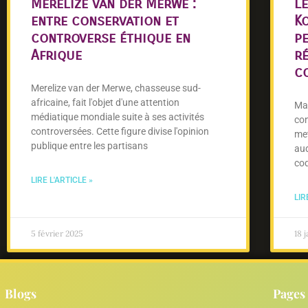
Merelize van der Merwe :
L
entre conservation et
K
controverse éthique en
p
Afrique
r
c
Merelize van der Merwe, chasseuse sud-
africaine, fait l'objet d'une attention
Mar
médiatique mondiale suite à ses activités
co
controversées. Cette figure divise l'opinion
me
publique entre les partisans
aud
co
LIRE L'ARTICLE »
LIR
5 février 2025
18 
Blogs
Pages 