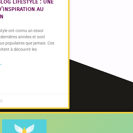
blog lifestyle : une
’inspiration au
en
estyle ont connu un essor
 dernières années et sont
lus populaires que jamais. Ces
itent à découvrir les
 »
23