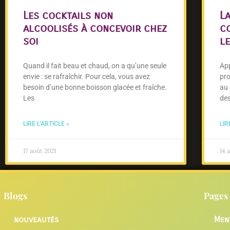
Les cocktails non
L
alcoolisés à concevoir chez
c
soi
le
Quand il fait beau et chaud, on a qu’une seule
App
envie : se rafraîchir. Pour cela, vous avez
pro
besoin d’une bonne boisson glacée et fraîche.
au 
Les
des
LIRE L'ARTICLE »
LIR
17 août 2021
14 a
Blogs
Pages 
nouveautés
Men