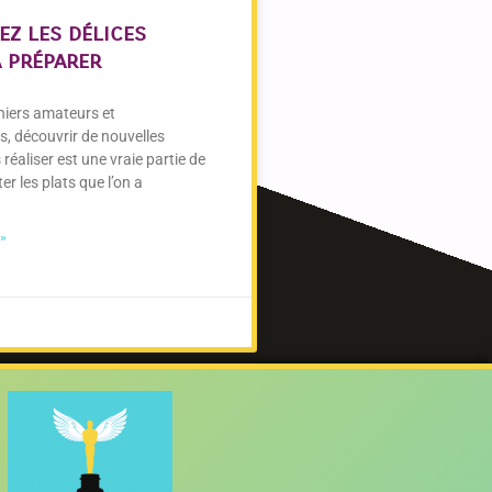
z les délices
à préparer
iniers amateurs et
s, découvrir de nouvelles
s réaliser est une vraie partie de
ter les plats que l’on a
 »