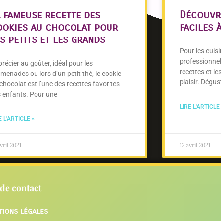
a fameuse recette des
Découvre
ookies au chocolat pour
faciles 
s petits et les grands
Pour les cuis
professionnel
récier au goûter, idéal pour les
recettes et le
menades ou lors d’un petit thé, le cookie
plaisir. Dégus
chocolat est l’une des recettes favorites
 enfants. Pour une
LIRE L'ARTICLE
E L'ARTICLE »
vril 2021
12 avril 2021
de contact
tions légales